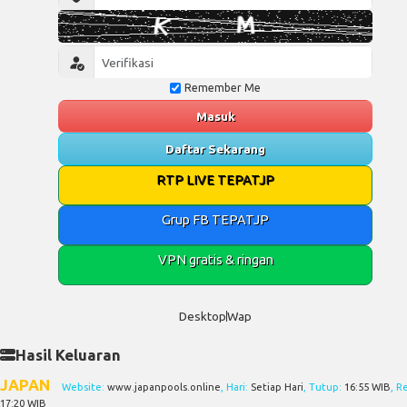
Remember Me
Masuk
Daftar Sekarang
RTP LIVE TEPATJP
Grup FB TEPATJP
VPN gratis & ringan
Desktop
Wap
Hasil Keluaran
JAPAN
Website:
www.japanpools.online
, Hari:
Setiap Hari
, Tutup:
16:55 WIB
, R
17:20 WIB